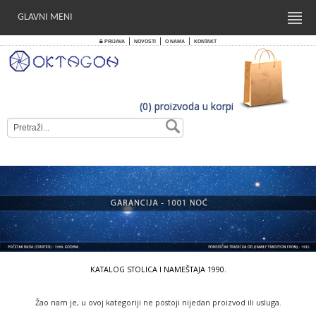
GLAVNI MENI
|
|
|
PRIJAVA
NOVOSTI
O NAMA
KONTAKT
(0) proizvoda u korpi
KATALOG STOLICA I NAMEŠTAJA 1990.
Žao nam je, u ovoj kategoriji ne postoji nijedan proizvod ili usluga.