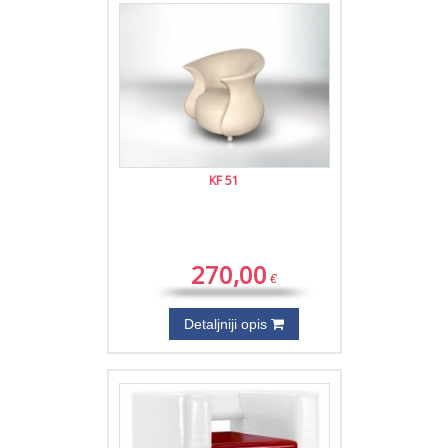
KF 51
270,00
€
Detaljniji opis