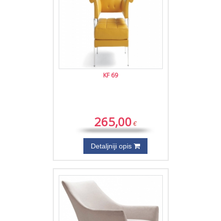
KF 69
265,00
€
Detaljniji opis