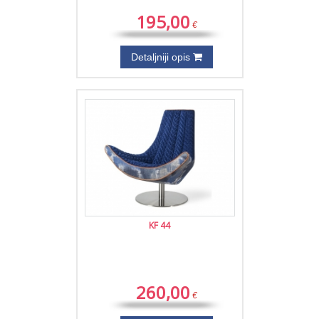
195,00
€
Detaljniji opis
KF 44
260,00
€