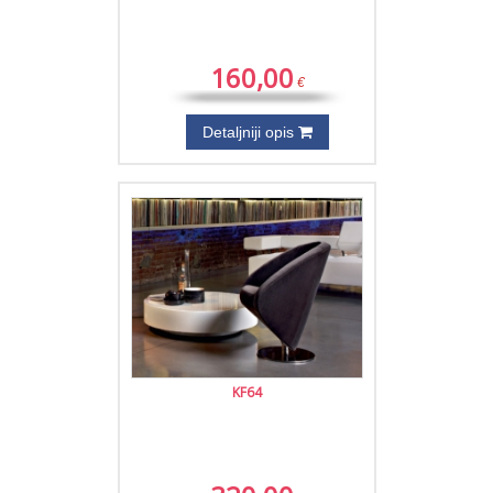
160,00
€
Detaljniji opis
KF64