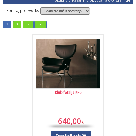
Ukupno prikazanih proizvoda na ovoj strani:
24
Sortiraj proizvode:
1
2
>
>>
Klub fotelja KF6
640,00
€