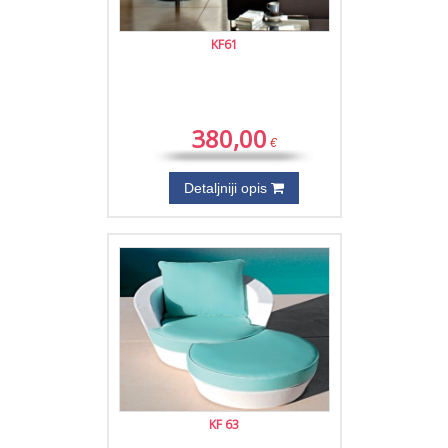
KF61
380,00
€
Detaljniji opis
KF 63