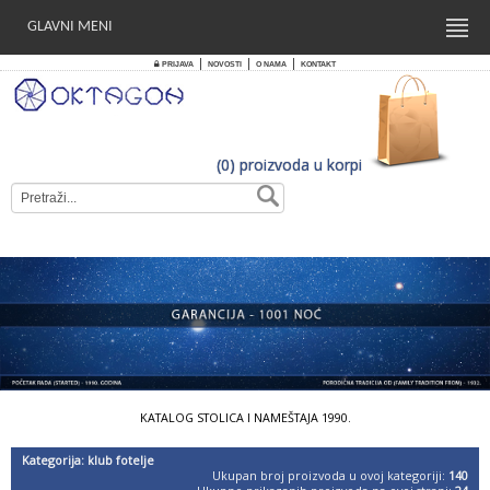
GLAVNI MENI
|
|
|
PRIJAVA
NOVOSTI
O NAMA
KONTAKT
(0) proizvoda u korpi
KATALOG STOLICA I NAMEŠTAJA 1990.
Kategorija: klub fotelje
Ukupan broj proizvoda u ovoj kategoriji:
140