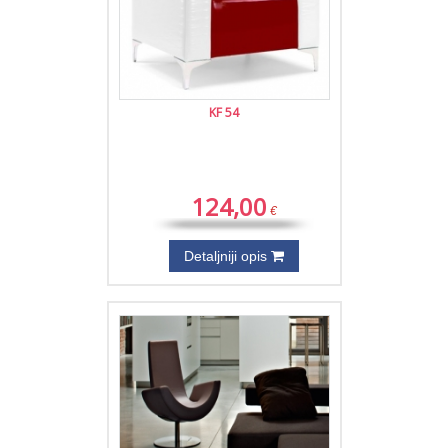
KF 54
124,00
€
Detaljniji opis