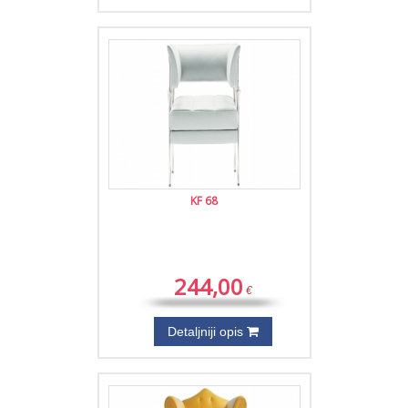
KF 68
244,00
€
Detaljniji opis