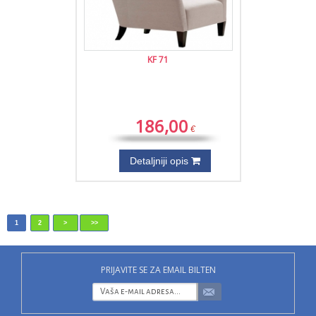
KF 71
186,00
€
Detaljniji opis
1
2
>
>>
PRIJAVITE SE ZA EMAIL BILTEN