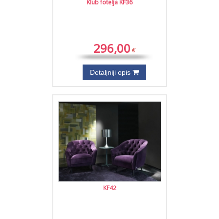
Klub fotelja KF36
296,00
€
Detaljniji opis
KF42