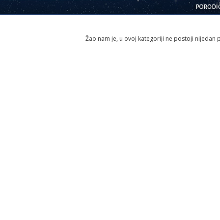
Žao nam je, u ovoj kategoriji ne postoji nijedan p