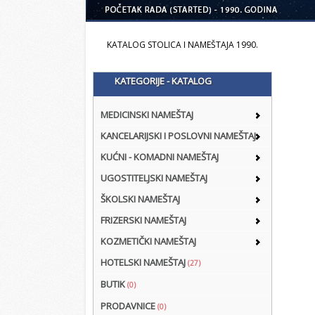
KATALOG STOLICA I NAMEŠTAJA 1990.
KATEGORIJE - KATALOG
MEDICINSKI NAMEŠTAJ
KANCELARIJSKI I POSLOVNI NAMEŠTAJ
KUĆNI - KOMADNI NAMEŠTAJ
UGOSTITELJSKI NAMEŠTAJ
ŠKOLSKI NAMEŠTAJ
FRIZERSKI NAMEŠTAJ
KOZMETIČKI NAMEŠTAJ
HOTELSKI NAMEŠTAJ
(27)
BUTIK
(0)
PRODAVNICE
(0)