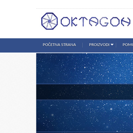
POČETNA STRANA
PROIZVODI
POM