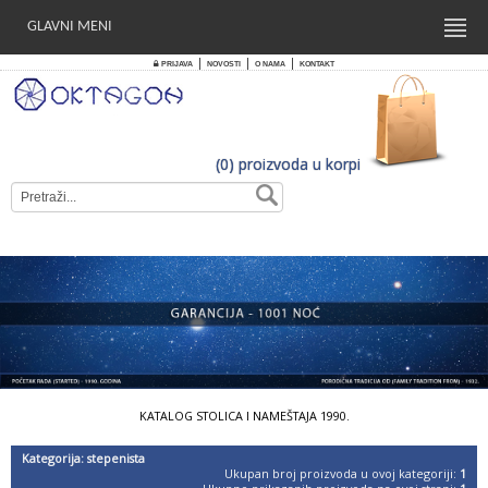
GLAVNI MENI
|
|
|
PRIJAVA
NOVOSTI
O NAMA
KONTAKT
(0) proizvoda u korpi
KATALOG STOLICA I NAMEŠTAJA 1990.
Kategorija: stepenista
Ukupan broj proizvoda u ovoj kategoriji:
1