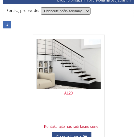
Ukupno prikazanih proizvoda na ovoj strani:
1
Sortiraj proizvode:
1
AL23
Kontaktirajte nas radi tačne cene.