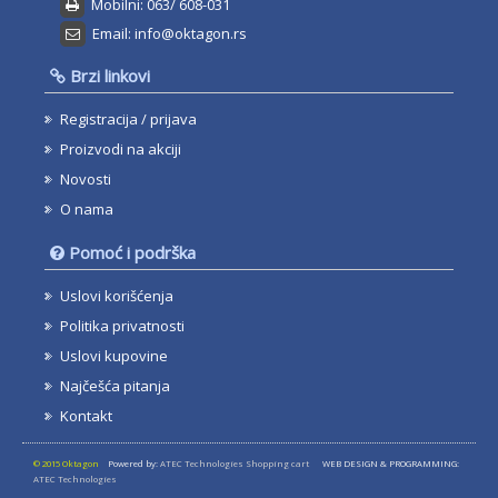
Mobilni: 063/ 608-031
Email: info@oktagon.rs
Brzi linkovi
Registracija / prijava
Proizvodi na akciji
Novosti
O nama
Pomoć i podrška
Uslovi korišćenja
Politika privatnosti
Uslovi kupovine
Najčešća pitanja
Kontakt
© 2015 Oktagon
Powered by:
ATEC Technologies Shopping cart
WEB DESIGN & PROGRAMMING:
ATEC Technologies